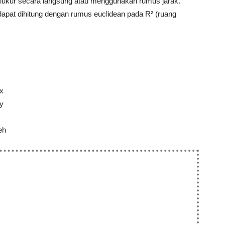
iukur secara langsung atau menggunakan rumus jarak.
 dapat dihitung dengan rumus euclidean pada R² (ruang
 x
 y
eh