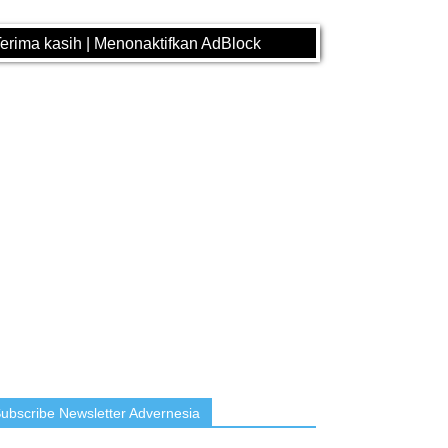
erima kasih | Menonaktifkan AdBlock
ubscribe Newsletter Advernesia