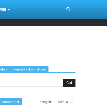
 WEB
elajar matematika, ketik di sini
arch
:
ekomendasi
Kategori
Semua