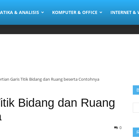
ia
TIKA & ANALISIS
KOMPUTER & OFFICE
INTERNET &
rtian Garis Titik Bidang dan Ruang beserta Contohnya
B
Titik Bidang dan Ruang
Se
for
a
0
R