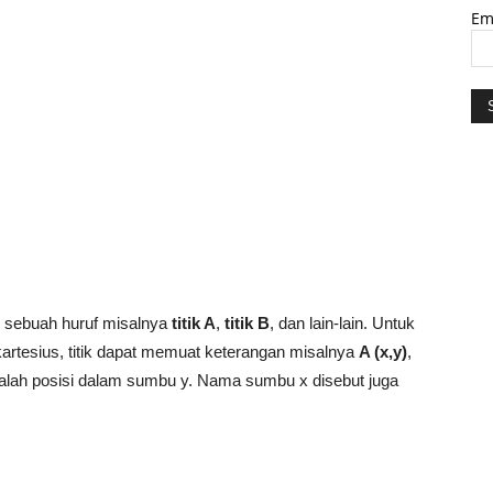
Em
gai sebuah huruf misalnya
titik A
,
titik B
, dan lain-lain. Untuk
kartesius, titik dapat memuat keterangan misalnya
A (x,y)
,
alah posisi dalam sumbu y. Nama sumbu x disebut juga