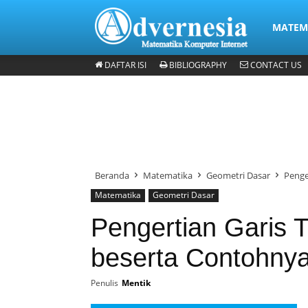
Advernes
MATEMA
DAFTAR ISI
BIBLIOGRAPHY
CONTACT US
Matematika & Analisis
Komputer & Office
Internet & Web
Beranda
Matematika
Geometri Dasar
Penge
Matematika
Geometri Dasar
Pengertian Garis 
beserta Contohny
Penulis
Mentik