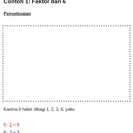
Contoh 1: Faktor dari 6
Penyelesaian
Karena 6 habis dibagi 1, 2, 3, 6; yaitu
6 :
1
= 6
6 :
2
= 3