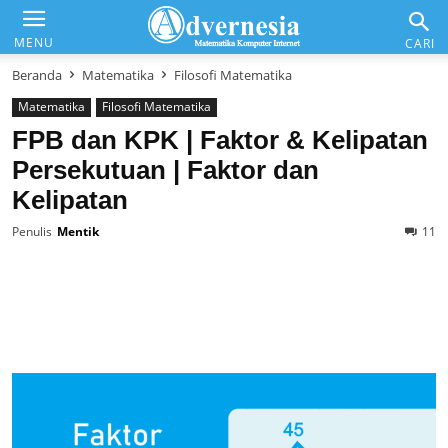
Advernesia
MENU
CARI
Beranda
Matematika
Filosofi Matematika
Matematika
Filosofi Matematika
Daftar Isi
FPB dan KPK | Faktor & Kelipatan
Persekutuan | Faktor dan
Matematika & Analisis
Kelipatan
Komputer & Office
Penulis
Mentik
11
Internet & Web