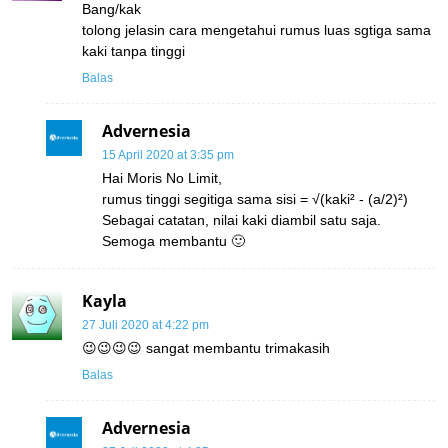
Bang/kak
tolong jelasin cara mengetahui rumus luas sgtiga sama
kaki tanpa tinggi
Balas
Advernesia
15 April 2020 at 3:35 pm
Hai Moris No Limit,
rumus tinggi segitiga sama sisi = √(kaki² - (a/2)²)
Sebagai catatan, nilai kaki diambil satu saja.
Semoga membantu 🙂
Kayla
27 Juli 2020 at 4:22 pm
😉😉😉😉 sangat membantu trimakasih
Balas
Advernesia