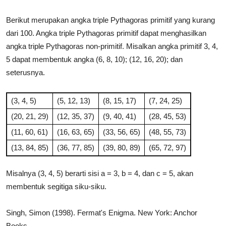
Berikut merupakan angka triple Pythagoras primitif yang kurang
dari 100. Angka triple Pythagoras primitif dapat menghasilkan
angka triple Pythagoras non-primitif. Misalkan angka primitif 3, 4,
5 dapat membentuk angka (6, 8, 10); (12, 16, 20); dan
seterusnya.
(3, 4, 5)
(5, 12, 13)
(8, 15, 17)
(7, 24, 25)
(20, 21, 29)
(12, 35, 37)
(9, 40, 41)
(28, 45, 53)
(11, 60, 61)
(16, 63, 65)
(33, 56, 65)
(48, 55, 73)
(13, 84, 85)
(36, 77, 85)
(39, 80, 89)
(65, 72, 97)
Misalnya (3, 4, 5) berarti sisi a = 3, b = 4, dan c = 5, akan
membentuk segitiga siku-siku.
Singh, Simon (1998). Fermat's Enigma. New York: Anchor
Books.