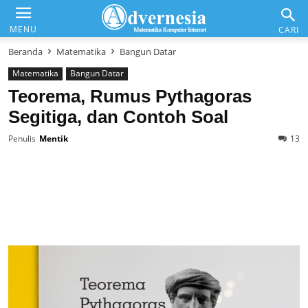
Advernesia
MENU
CARI
Beranda
Matematika
Bangun Datar
Matematika
Bangun Datar
Daftar Isi
Teorema, Rumus Pythagoras
Segitiga, dan Contoh Soal
Matematika & Analisis
Penulis
Mentik
13
Komputer & Office
Internet & Web