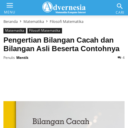
Advernesia
MENU
CARI
Beranda
Matematika
Filosofi Matematika
Matematika
Filosofi Matematika
Daftar Isi
Pengertian Bilangan Cacah dan
Bilangan Asli Beserta Contohnya
Matematika & Analisis
Penulis
Mentik
4
Komputer & Office
Internet & Web