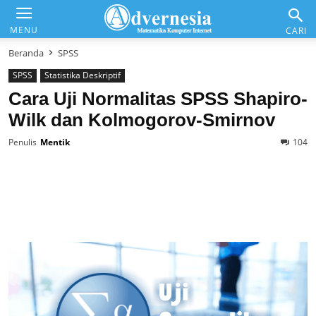
Advernesia
MENU
CARI
Beranda
SPSS
SPSS
Statistika Deskriptif
Daftar Isi
Cara Uji Normalitas SPSS Shapiro-
Wilk dan Kolmogorov-Smirnov
Matematika & Analisis
Penulis
Mentik
104
Komputer & Office
Internet & Web