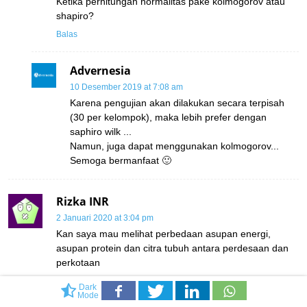
Ketika perhitungan normalitas pake kolmogorov atau
shapiro?
Balas
Advernesia
10 Desember 2019 at 7:08 am
Karena pengujian akan dilakukan secara terpisah
(30 per kelompok), maka lebih prefer dengan
saphiro wilk ...
Namun, juga dapat menggunakan kolmogorov...
Semoga bermanfaat 🙂
Rizka INR
2 Januari 2020 at 3:04 pm
Kan saya mau melihat perbedaan asupan energi,
asupan protein dan citra tubuh antara perdesaan dan
perkotaan
Dark
Itu bagaimana ya
Mode