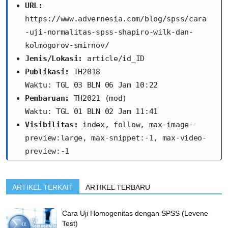
URL:
https://www.advernesia.com/blog/spss/cara
-uji-normalitas-spss-shapiro-wilk-dan-
kolmogorov-smirnov/
Jenis/Lokasi:
 article/id_ID
Publikasi:
 TH2018
Waktu: TGL 03 BLN 06 Jam 10:22
Pembaruan:
 TH2021 (mod)
Waktu: TGL 01 BLN 02 Jam 11:41
Visibilitas:
 index, follow, max-image-
preview:large, max-snippet:-1, max-video-
preview:-1
ARTIKEL TERKAIT
ARTIKEL TERBARU
Cara Uji Homogenitas dengan SPSS (Levene
Test)