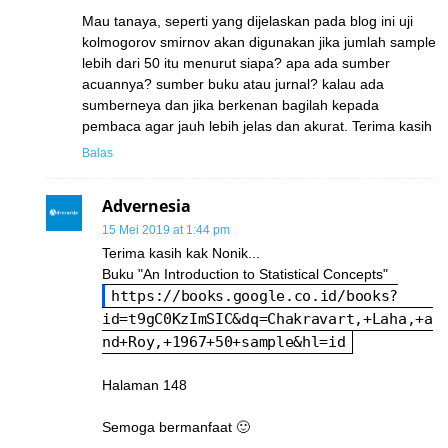
Mau tanaya, seperti yang dijelaskan pada blog ini uji
kolmogorov smirnov akan digunakan jika jumlah sample
lebih dari 50 itu menurut siapa? apa ada sumber
acuannya? sumber buku atau jurnal? kalau ada
sumberneya dan jika berkenan bagilah kepada
pembaca agar jauh lebih jelas dan akurat. Terima kasih
Balas
Advernesia
15 Mei 2019 at 1:44 pm
Terima kasih kak Nonik...
Buku "An Introduction to Statistical Concepts"
https://books.google.co.id/books?
id=t9gC0KzImSIC&dq=Chakravart,+Laha,+a
nd+Roy,+1967+50+sample&hl=id
Halaman 148
Semoga bermanfaat 🙂