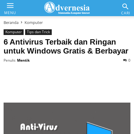
Advernesia
MENU
CARI
Beranda
Komputer
Komputer
Tips dan Trick
Daftar Isi
6 Antivirus Terbaik dan Ringan
untuk Windows Gratis & Berbayar
Matematika & Analisis
Penulis
Mentik
0
Komputer & Office
Internet & Web