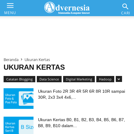
Advernesia
MENU
CARI
Daftar Isi
Matematika & Analisis
Beranda
Ukuran Kertas
Komputer & Office
UKURAN KERTAS
Internet & Web
Catatan Blogging
Data Science
Digital Marketing
Hadoop
Ukuran Foto 2R 3R 4R 5R 6R 8R 10R sampai
30R, 2x3 3x4 4x6,...
Ukuran Kertas B0, B1, B2, B3, B4, B5, B6, B7,
B8, B9, B10 dalam...