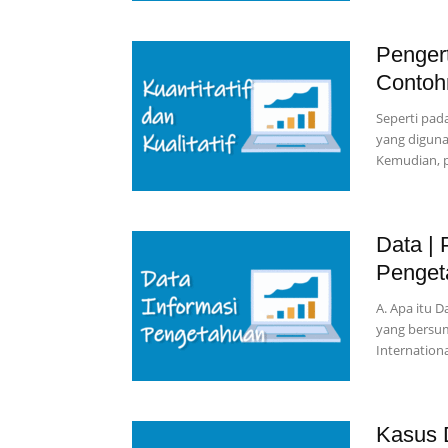
Pengert
Contoh
Seperti pada
yang diguna
Kemudian, p
Data | 
Penget
A. Apa itu 
yang bersu
Internationa
Kasus 