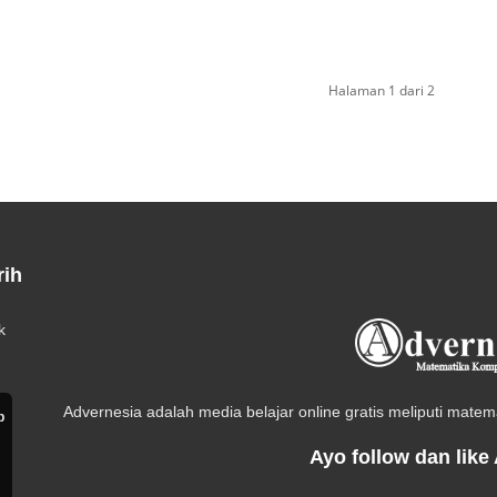
Halaman 1 dari 2
rih
k
Advernesia adalah media belajar online gratis meliputi matemat
b
Ayo follow dan like