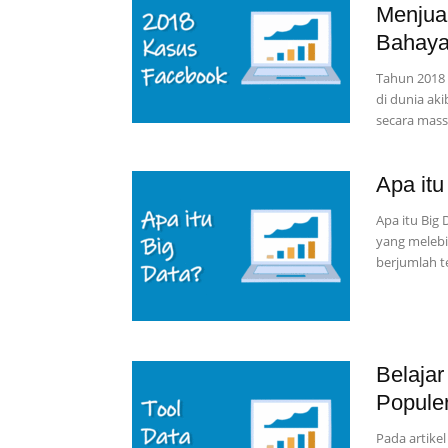
Menjua
Bahay
Tahun 2018 
di dunia ak
secara massa
Apa itu
Apa itu Big
yang melebi
berjumlah te
Belajar
Populer
Pada artikel