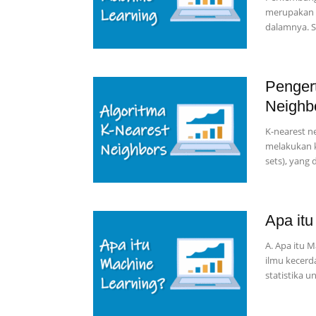
merupakan s
dalamnya. S
Pengert
Neighb
K-nearest n
melakukan k
sets), yang 
Apa it
A. Apa itu M
ilmu kecerd
statistika 