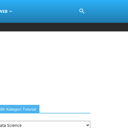
 WEB
ilih Kategori Tutorial
ih
tegori