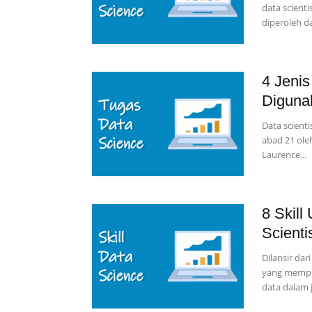
data scient
diperoleh da
4 Jenis
Diguna
Data scienti
abad 21 ole
Laurence...
8 Skill
Scienti
Dilansir dar
yang mempun
data dalam j