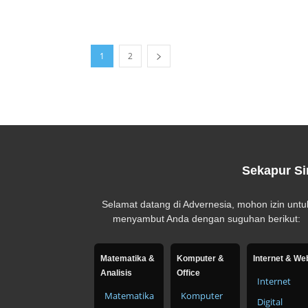
1
2
Sekapur Si
Selamat datang di Advernesia, mohon izin untu
menyambut Anda dengan suguhan berikut:
Matematika &
Komputer &
Internet & We
Analisis
Office
Internet
Matematika
Komputer
Digital