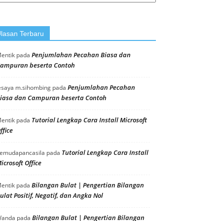
orial
lasan Terbaru
Penjumlahan Pecahan Biasa dan
entik
pada
ampuran beserta Contoh
Penjumlahan Pecahan
esaya m.sihombing
pada
iasa dan Campuran beserta Contoh
Tutorial Lengkap Cara Install Microsoft
entik
pada
ffice
Tutorial Lengkap Cara Install
emudapancasila
pada
icrosoft Office
Bilangan Bulat | Pengertian Bilangan
entik
pada
ulat Positif, Negatif, dan Angka Nol
Bilangan Bulat | Pengertian Bilangan
anda
pada