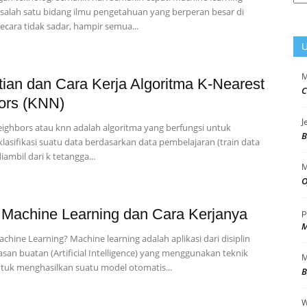
Tut
alah satu bidang ilmu pengetahuan yang berperan besar di
ecara tidak sadar, hampir semua...
U
M
ian dan Cara Kerja Algoritma K-Nearest
C
ors (KNN)
J
eighbors atau knn adalah algoritma yang berfungsi untuk
B
lasifikasi suatu data berdasarkan data pembelajaran (train data
diambil dari k tetangga...
M
O
u Machine Learning dan Cara Kerjanya
p
M
achine Learning? Machine learning adalah aplikasi dari disiplin
asan buatan (Artificial Intelligence) yang menggunakan teknik
M
untuk menghasilkan suatu model otomatis...
B
W