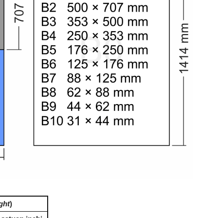
ght
)