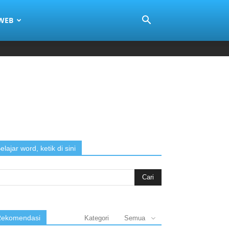
 WEB
elajar word, ketik di sini
arch
:
ekomendasi
Kategori
Semua