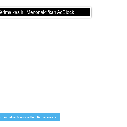
erima kasih | Menonaktifkan AdBlock
ubscribe Newsletter Advernesia