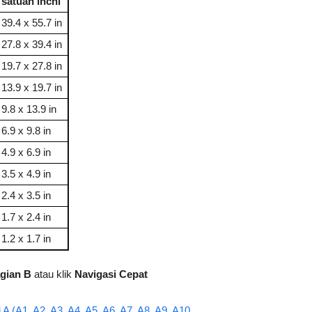
satuan inchi
39.4 x 55.7 in
27.8 x 39.4 in
19.7 x 27.8 in
13.9 x 19.7 in
9.8 x 13.9 in
6.9 x 9.8 in
4.9 x 6.9 in
3.5 x 4.9 in
2.4 x 3.5 in
1.7 x 2.4 in
1.2 x 1.7 in
gian B
atau klik
Navigasi Cepat
A (A1, A2, A3, A4, A5, A6, A7, A8, A9, A10