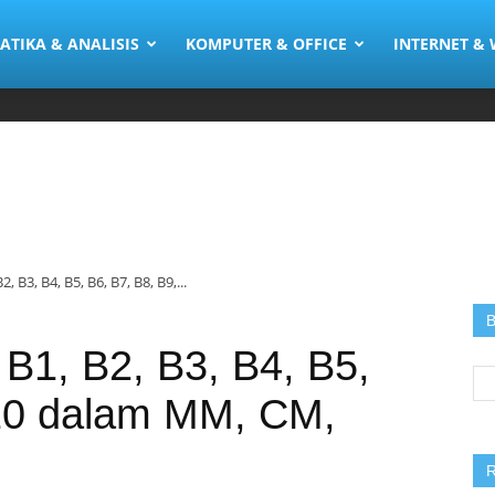
ia
TIKA & ANALISIS
KOMPUTER & OFFICE
INTERNET &
, B3, B4, B5, B6, B7, B8, B9,...
B
 B1, B2, B3, B4, B5,
Se
for
B10 dalam MM, CM,
R