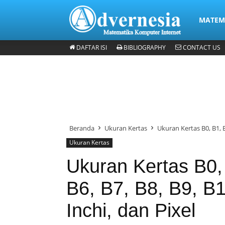
Advernes
MATEMA
DAFTAR ISI
BIBLIOGRAPHY
CONTACT US
Matematika & Analisis
Komputer & Office
Internet & Web
Beranda
Ukuran Kertas
Ukuran Kertas B0, B1, B2
Ukuran Kertas
Ukuran Kertas B0,
B6, B7, B8, B9, 
Inchi, dan Pixel