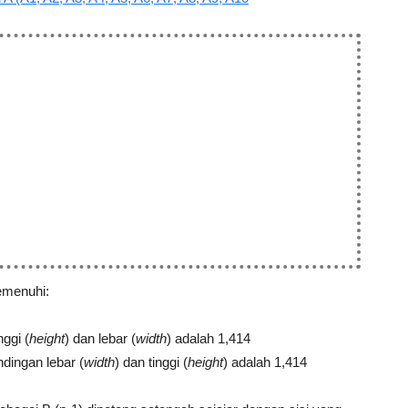
emenuhi:
nggi (
height
) dan lebar (
width
) adalah 1,414
ndingan lebar (
width
) dan tinggi (
height
) adalah 1,414