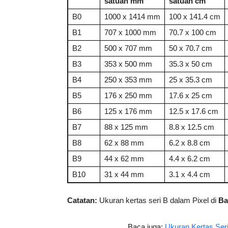
satuan mm
satuan cm
B0
1000 x 1414 mm
100 x 141.4 cm
B1
707 x 1000 mm
70.7 x 100 cm
B2
500 x 707 mm
50 x 70.7 cm
B3
353 x 500 mm
35.3 x 50 cm
B4
250 x 353 mm
25 x 35.3 cm
B5
176 x 250 mm
17.6 x 25 cm
B6
125 x 176 mm
12.5 x 17.6 cm
B7
88 x 125 mm
8.8 x 12.5 cm
B8
62 x 88 mm
6.2 x 8.8 cm
B9
44 x 62 mm
4.4 x 6.2 cm
B10
31 x 44 mm
3.1 x 4.4 cm
Catatan:
Ukuran kertas seri B dalam Pixel di
Ba
Baca juga:
Ukuran Kertas Seri 