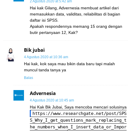
2 Agustus 2020 at 5:42 am
Hai kak Gilang, Advernesia membuat artikel dari
memasukkan data, validitas, reliabilitas di bagian
daftar isi SPSS.
Apakah respondennya memang 15 orang dengan
butir pertanyaan 12, Kak?
Bik jubai
4 Agustus 2020 at 10:36 am
Hai kak, kok saya mau bikin data baru tapi malah
muncul tanda tanya ya
Balas
Advernesia
4 Agustus 2020 at 10:45 am
Hai Kak Bik Jubai, Saya mencoba mencari solusinya
https://www.researchgate.net/post/SPS
S_Why_I_get_questions_mark_replacing_t
he_numbers_when_I_insert_data_or_Impor