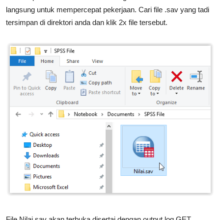
langsung untuk mempercepat pekerjaan. Cari file .sav yang tadi
tersimpan di direktori anda dan klik 2x file tersebut.
File Nilai.sav akan terbuka disertai dengan output log GET