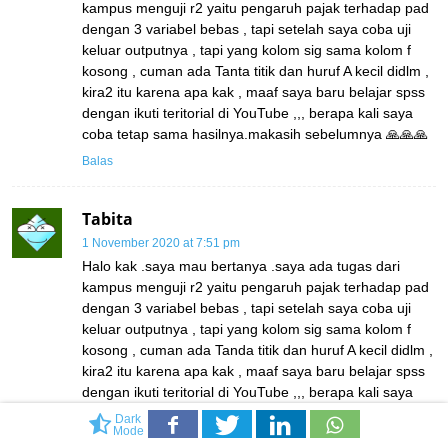
kampus menguji r2 yaitu pengaruh pajak terhadap pad
dengan 3 variabel bebas , tapi setelah saya coba uji
keluar outputnya , tapi yang kolom sig sama kolom f
kosong , cuman ada Tanta titik dan huruf A kecil didlm ,
kira2 itu karena apa kak , maaf saya baru belajar spss
dengan ikuti teritorial di YouTube ,,, berapa kali saya
coba tetap sama hasilnya.makasih sebelumnya 🙏🙏🙏
Balas
Tabita
1 November 2020 at 7:51 pm
Halo kak .saya mau bertanya .saya ada tugas dari
kampus menguji r2 yaitu pengaruh pajak terhadap pad
dengan 3 variabel bebas , tapi setelah saya coba uji
keluar outputnya , tapi yang kolom sig sama kolom f
kosong , cuman ada Tanda titik dan huruf A kecil didlm ,
kira2 itu karena apa kak , maaf saya baru belajar spss
dengan ikuti teritorial di YouTube ,,, berapa kali saya
coba tetap sama hasilnya.makasih sebelumnya 🙏🙏🙏
Dark
Mode
Balas