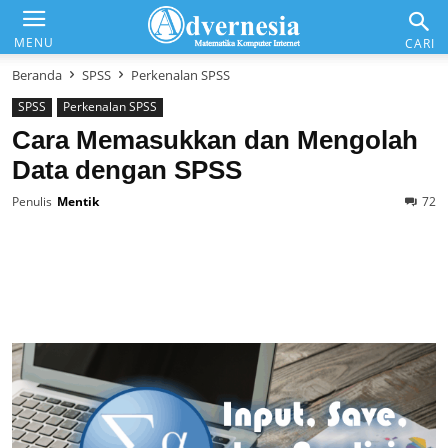
Advernesia
MENU
CARI
Beranda
SPSS
Perkenalan SPSS
SPSS
Perkenalan SPSS
Daftar Isi
Cara Memasukkan dan Mengolah
Data dengan SPSS
Matematika & Analisis
Penulis
Mentik
72
Komputer & Office
Internet & Web