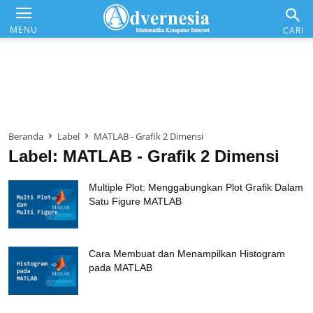
Advernesia
MENU
CARI
Daftar Isi
Matematika & Analisis
Beranda
Label
MATLAB - Grafik 2 Dimensi
Komputer & Office
Label: MATLAB - Grafik 2 Dimensi
Internet & Web
Multiple Plot: Menggabungkan Plot Grafik Dalam
Satu Figure MATLAB
Cara Membuat dan Menampilkan Histogram
pada MATLAB