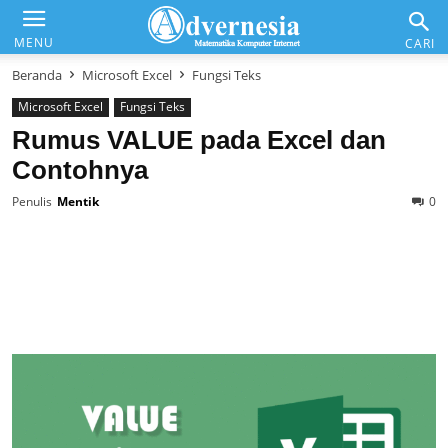
Advernesia
MENU
CARI
Beranda
Microsoft Excel
Fungsi Teks
Microsoft Excel
Fungsi Teks
Daftar Isi
Rumus VALUE pada Excel dan
Contohnya
Matematika & Analisis
Penulis
Mentik
0
Komputer & Office
Internet & Web