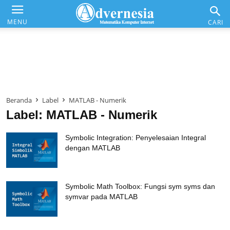
Advernesia
MENU
CARI
Daftar Isi
Matematika & Analisis
Beranda
Label
MATLAB - Numerik
Komputer & Office
Label: MATLAB - Numerik
Internet & Web
Symbolic Integration: Penyelesaian Integral
dengan MATLAB
Symbolic Math Toolbox: Fungsi sym syms dan
symvar pada MATLAB