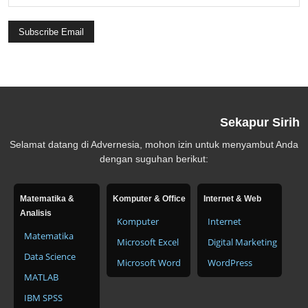
Sekapur Sirih
Selamat datang di Advernesia, mohon izin untuk menyambut Anda
dengan suguhan berikut:
Matematika &
Komputer & Office
Internet & Web
Analisis
Komputer
Internet
Matematika
Microsoft Excel
Digital Marketing
Data Science
Microsoft Word
WordPress
MATLAB
IBM SPSS