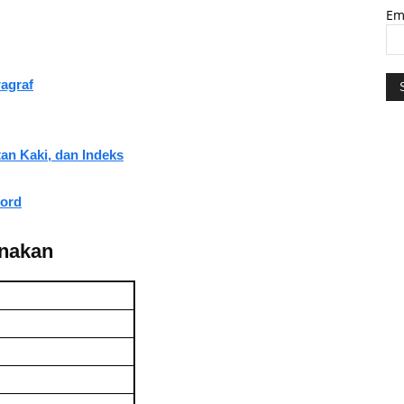
Em
agraf
tan Kaki, dan Indeks
Word
unakan