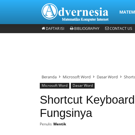
Advernes
MATEMA
DAFTAR ISI
BIBLIOGRAPHY
CONTACT US
Matematika & Analisis
Komputer & Office
Internet & Web
Beranda
Microsoft Word
Dasar Word
Short
Microsoft Word
Dasar Word
Shortcut Keyboard
Fungsinya
Penulis
Mentik