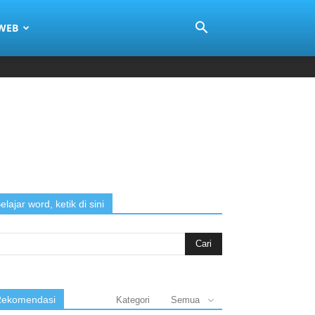
 WEB
elajar word, ketik di sini
arch
:
ekomendasi
Kategori
Semua