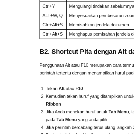
Ctrl+Y
Mengulangi tindakan sebelumnya
ALT+W, Q
Menyesuaikan pembesaran zoo
Ctrl+Alt+S
Memisahkan jendela dokumen.
Ctrl+Alt+S
Menghapus pemisahan jendela d
B2. Shortcut Pita dengan Alt d
Penggunaan Alt atau F10 merupakan cara term
perintah tertentu dengan menampilkan huruf pad
Tekan
Alt
atau
F10
Kemudian tekan huruf yang ditampilkan un
Ribbon
Jika Anda menekan huruf untuk
Tab Menu
, 
pada
Tab Menu
yang anda pilih
Jika perintah bercabang terus ulang langkah 