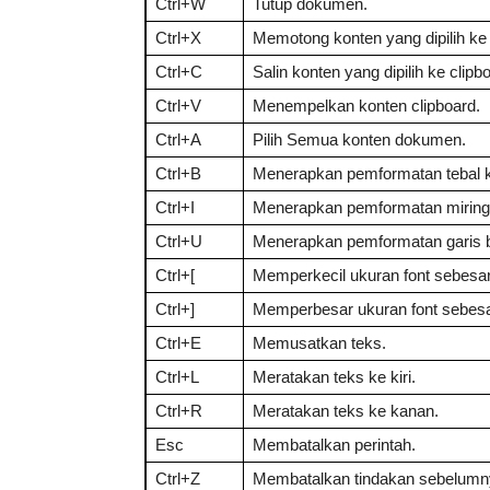
Ctrl+W
Tutup dokumen.
Ctrl+X
Memotong konten yang dipilih ke 
Ctrl+C
Salin konten yang dipilih ke clipb
Ctrl+V
Menempelkan konten clipboard.
Ctrl+A
Pilih Semua konten dokumen.
Ctrl+B
Menerapkan pemformatan tebal k
Ctrl+I
Menerapkan pemformatan miring 
Ctrl+U
Menerapkan pemformatan garis 
Ctrl+[
Memperkecil ukuran font sebesar
Ctrl+]
Memperbesar ukuran font sebesa
Ctrl+E
Memusatkan teks.
Ctrl+L
Meratakan teks ke kiri.
Ctrl+R
Meratakan teks ke kanan.
Esc
Membatalkan perintah.
Ctrl+Z
Membatalkan tindakan sebelumn