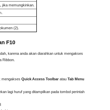
, jika memungkinkan.
m.
okumen (2).
an F10
udah, karena anda akan diarahkan untuk mengakses
a Ribbon.
tuk mengakses
Quick Access Toolbar
atau
Tab Menu
tekan lagi huruf yang ditampilkan pada tombol perintah
3