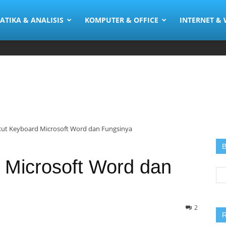
ia
TIKA & ANALISIS
KOMPUTER & OFFICE
INTERNET &
cut Keyboard Microsoft Word dan Fungsinya
B
 Microsoft Word dan
Se
for
2
R