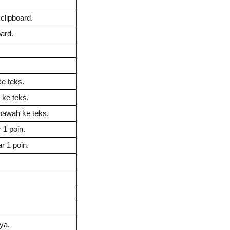
clipboard.
oard.
e teks.
ke teks.
bawah ke teks.
 1 poin.
r 1 poin.
ya.