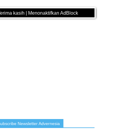
erima kasih | Menonaktifkan AdBlock
ubscribe Newsletter Advernesia